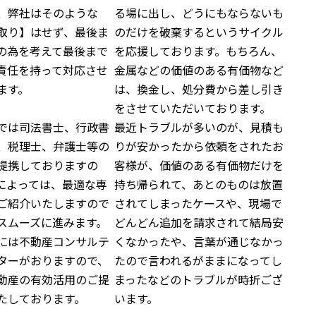
、弊社はそのような
る場に出し、どうにもならないも
取り】はせず、最後ま
のだけを破棄するというサイクル
の為を考えて最後まで
を応援しております。もちろん、
責任を持って対応させ
金属などの価値のある有価物など
ます。
は、換金し、処分費から差し引き
をさせていただいております。
では司法書士、行政書
最近トラブルが多いのが、見積も
、税理士、弁護士等の
りが安かったから依頼をされたお
提携しておりますの
客様が、価値のある有価物だけを
によっては、最適な専
持ち帰られて、あとのものは放置
ご紹介いたしますので
されてしまったケースや、現場で
スムーズに進みます。
どんどん追加を請求されて結局安
には不動産コンサルテ
くなかったや、言葉が通じなかっ
ターがおりますので、
たので言われるがままになってし
動産の有効活用のご提
まったなどのトラブルが時折ござ
たしております。
います。