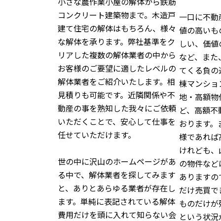
小さな農作業小屋の解体から鉄筋
コンクリート建築物まで。木造戸
一口に不動
建て住宅の解体はもちろん、様々
値の高いも
な解体を承ります。弊社基準をク
しい、価値
リアした複数の解体業者の中から
など、また
お客様のご要望に適したレベルの
てくる負の
解体業者をご紹介いたします。相
棟マンショ
見積りも可能です。近隣関係や不
地・高額物
動産の事を熟知した我々にご依頼
ど、高額不
いただくことで、安心して仕事を
おります。
任せていただけます。
様であれば
けれども、
世の中に沢山のホームページがあ
の物件など
る中で、解体業者を探してみます
ありますの
と、ありとあらゆる業者が存在し
だけ売買で
ます。単純に表記されている解体
ものだけが
費用だけを頭に入れて知らない会
という状況