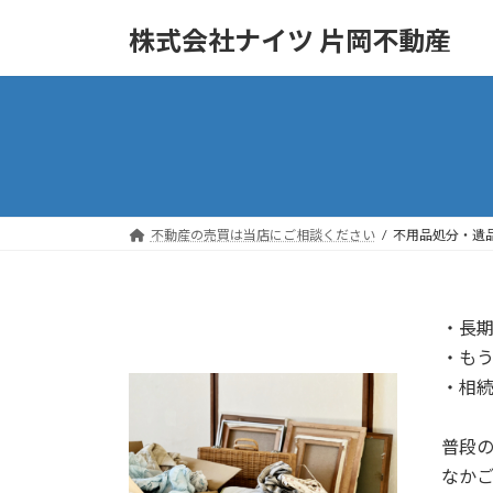
コ
ナ
株式会社ナイツ 片岡不動産
ン
ビ
テ
ゲ
ン
ー
ツ
シ
へ
ョ
ス
ン
キ
に
ッ
移
不動産の売買は当店にご相談ください
不用品処分・遺
プ
動
・長
・も
・相
普段
なか