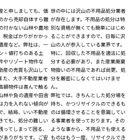
産と申しましても、価
世の中には沢山の不用品処分業者
のから売却自体すら難
が存在します。不用品の処分は特
の付かない山林や農地
別な資格が無くても簡単にはじめ
、税金ばかりがかかっ
ることができますので、日毎に沢
遺産など。弊社は、一
山の人が参入している業界です。
ン・値打ちのある土
特に、回収した不用品を適法に処
件やリゾート物件な
分する必要があり、また産業廃棄
動産の売買も沢山して
物扱いの不用品であれば尚更、処
また、大手不動産業者
分を厳密にしなくてはいけませ
高額物件は喜んで触る
ん。
山林や負の遺産や田舎
弊社では、きちんとした処分場を
は力を入れない傾向が
持ち、かつリサイクルのできるも
で、結局、いい不動産
のは循環させることを意識してい
きても、処分の難しい
る事業者を使っております。その
残ってしまって困る、
ような事から、不用品でも使える
がありがちです、ご安
ものはもう一度、リサイクルでき