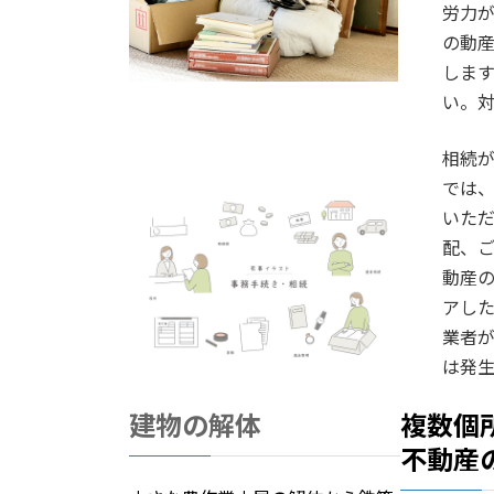
労力
の動
しま
い。
相続
では
いた
配、
動産
アし
業者
は発
建物の解体
複数個
不動産