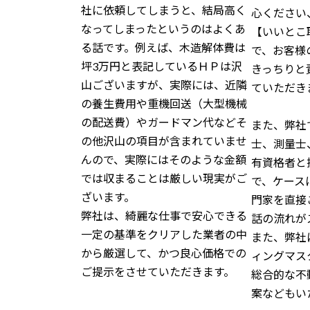
社に依頼してしまうと、結局高く
心ください
なってしまったというのはよくあ
【いいとこ
る話です。例えば、木造解体費は
で、お客様
坪3万円と表記しているＨＰは沢
きっちりと
山ございますが、実際には、近隣
ていただき
の養生費用や重機回送（大型機械
の配送費）やガードマン代などそ
また、弊社
の他沢山の項目が含まれていませ
士、測量士
んので、実際にはそのような金額
有資格者と
では収まることは厳しい現実がご
で、ケース
ざいます。
門家を直接
弊社は、綺麗な仕事で安心できる
話の流れが
一定の基準をクリアした業者の中
また、弊社
から厳選して、かつ良心価格での
ィングマス
ご提示をさせていただきます。
総合的な不
案などもい