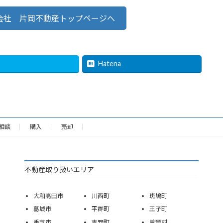
会社 片岡不動産トップページへ
Hatena
相談
購入
売却
不動産取り扱いエリア
大和高田市
川西町
斑鳩町
葛城市
平群町
王子町
香芝市
吉野町
曽爾村